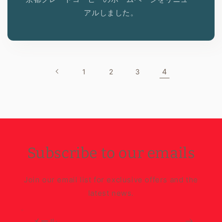
アルしました。
4
1
2
3
Subscribe to our emails
Join our email list for exclusive offers and the
latest news.
メール